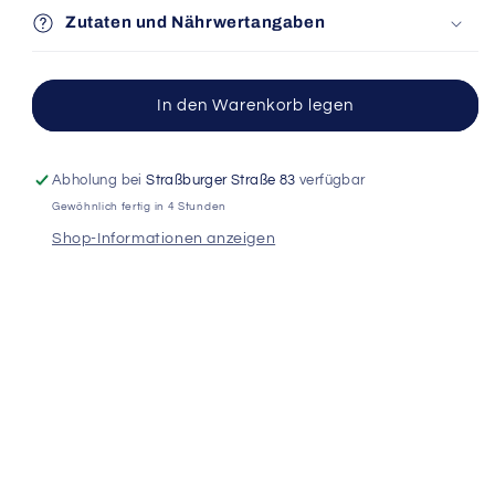
für
für
Zutaten und Nährwertangaben
SUPER
SUPER
SALMIAKKI
SALMIAKKI
PULVER
PULVER
In den Warenkorb legen
Abholung bei
Straßburger Straße 83
verfügbar
Gewöhnlich fertig in 4 Stunden
Shop-Informationen anzeigen
Facebook
Instagram
© 2026,
Lakritz-Depot
Powered by Shopify
Widerrufsrecht
Datenschutzerklärung
AGB
Versand
Kontaktinformationen