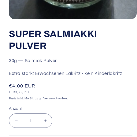
Medien
1
in
SUPER SALMIAKKI
Modal
öffnen
PULVER
30g — Salmiak Pulver
Extra stark: Erwachsenen Lakritz - kein Kinderlakritz
Normaler
€4,00 EUR
STÜCKPREIS
PRO
€133,33
/
KG
Preis
Preis inkl. MwSt., zzgl.
Versandkosten
.
Anzahl
Verringere
Erhöhe
die
die
Menge
Menge